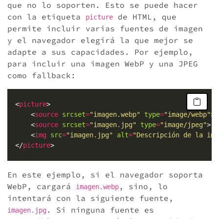
que no lo soporten. Esto se puede hacer
con la etiqueta
de HTML, que
picture
permite incluir varias fuentes de imagen
y el navegador elegirá la que mejor se
adapte a sus capacidades. Por ejemplo,
para incluir una imagen WebP y una JPEG
como fallback:
  <
picture
      <
source
srcset
=
"imagen.webp"
type
=
"image/webp"
      <
source
srcset
=
"imagen.jpg"
type
=
"image/jpeg"
      <
img
src
=
"imagen.jpg"
alt
=
"Descripción de la ima
  </
picture
En este ejemplo, si el navegador soporta
WebP, cargará
, sino, lo
imagen.webp
intentará con la siguiente fuente,
. Si ninguna fuente es
imagen.jpg