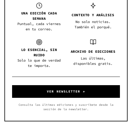
UNA EDICIÓN CADA
CONTEXTO Y ANÁLISIS
SEMANA
No solo noticias.
Puntual, cada viernes
También el porqué.
en tu correo.
LO ESENCIAL, SIN
ARCHIVO DE EDICIONES
RUIDO
Las últimas,
Solo lo que de verdad
disponibles gratis.
te importa.
VER NEWSLETTER ↗
Consulta las últimas ediciones y suscríbete desde la
sección de la newsletter.