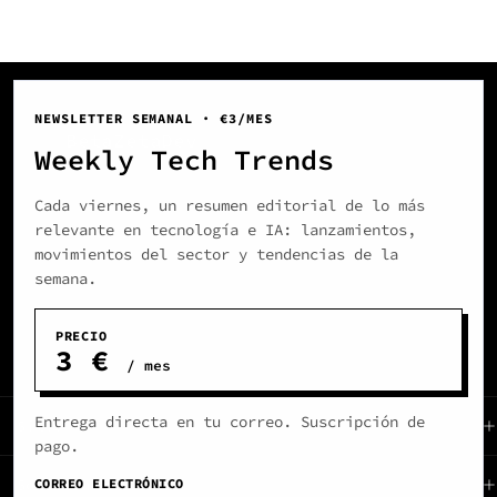
NEWSLETTER SEMANAL · €3/MES
BetaZetaDev
Weekly Tech Trends
Construyendo soluciones digitales
Cada viernes, un resumen editorial de lo más
que crean valor real.
relevante en tecnología e IA: lanzamientos,
movimientos del sector y tendencias de la
Galicia, Spain
semana.
hi@betazeta.dev
PRECIO
Política de privacidad
3 €
/ mes
Entrega directa en tu correo. Suscripción de
Sitio
pago.
Sobre
Soluciones
CORREO ELECTRÓNICO