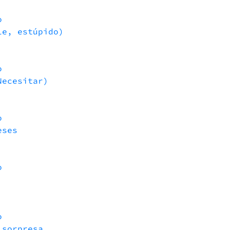
o
le, estúpido)
o
Necesitar)
o
eses
o
o
 sorpresa