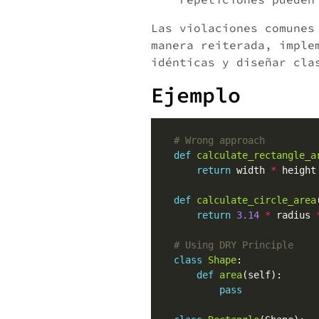
Las violaciones comunes
manera reiterada, imple
idénticas y diseñar cla
Ejemplo
# Wrong approach
def
calculate_rectangle_a
return
 width 
*
def
calculate_circle_area
return
3.14
*
 radius 
# Using DRY Principle
class
Shape
def
area
pass