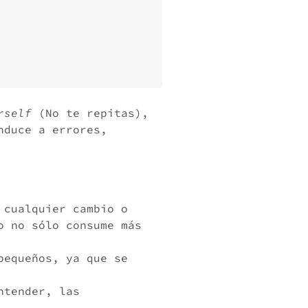
rself
(No te repitas),
nduce a errores,
 cualquier cambio o
o no sólo consume más
pequeños, ya que se
ntender, las