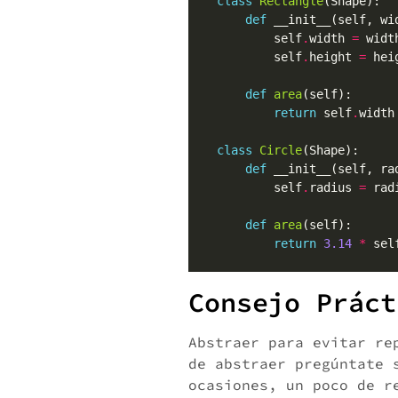
class
Rectangle
def
            self
.
width 
=
            self
.
height 
=
def
area
return
 self
.
width
class
Circle
def
            self
.
radius 
=
def
area
return
3.14
*
 sel
Consejo Práct
Abstraer para evitar re
de abstraer pregúntate 
ocasiones, un poco de r