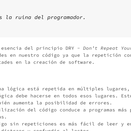
s la ruina del programador.
 esencia del principio DRY -
Don’t Repeat You
des en nuestro código ya que la repetición co
tades en la creación de software.
na lógica está repetida en múltiples lugares,
ógica debe hacerse en todos esos lugares. Est
bién aumenta la posibilidad de errores.
ilización del código conduce a programas más 
as.
igo sin repeticiones es más fácil de leer y e
 distraer y confundir al lector.