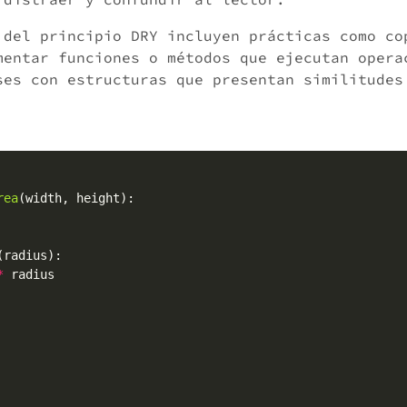
 del principio DRY incluyen prácticas como co
mentar funciones o métodos que ejecutan opera
ses con estructuras que presentan similitudes
rea
*