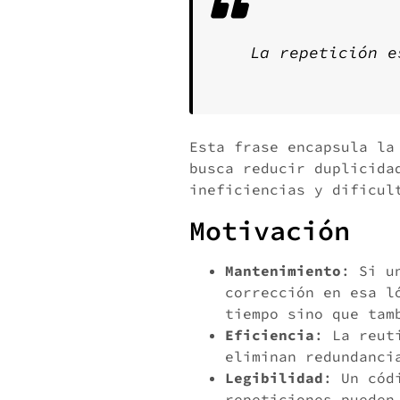
La repetición e
Esta frase encapsula la
busca reducir duplicida
ineficiencias y dificul
Motivación
Mantenimiento
: Si u
corrección en esa l
tiempo sino que tam
Eficiencia
: La reut
eliminan redundanci
Legibilidad
: Un cód
repeticiones pueden