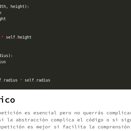
 
*
 self
.
f
.
radius 
*
 self
.
ico
petición es esencial pero no querrás complica
si la abstracción complica el código o si sig
epetición es mejor si facilita la comprensión