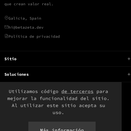
que crean valor real.
Galicia, Spain
hi@betazeta.dev
Política de privacidad
Sitio
Sobre
Soluciones
Productos
Desarrollo de software
Software libre
Utilizamos código
de terceros
para
RRSS
Automatización
mejorar la funcionalidad del sitio.
Blog
Al utilizar este sitio acepta su
DevOps
Newsletter
uso.
Consultoría
Actualizaciones
Más información
Servicios