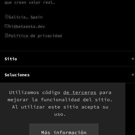
que crean valor real.
Galicia, Spain
hi@betazeta.dev
Política de privacidad
Sitio
Sobre
Soluciones
Productos
Desarrollo de software
Software libre
Utilizamos código
de terceros
para
RRSS
Automatización
mejorar la funcionalidad del sitio.
Blog
Al utilizar este sitio acepta su
DevOps
Newsletter
uso.
Consultoría
Actualizaciones
Servicios
Más información