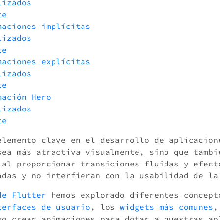
lizados
te
maciones implícitas
lizados
te
maciones explícitas
lizados
te
mación Hero
lizados
te
elemento clave en el desarrollo de aplicacion
sea más atractiva visualmente, sino que tambi
 al proporcionar transiciones fluidas y efect
adas y no interfieran con la usabilidad de la
de Flutter
hemos explorado diferentes concep
terfaces de usuario
, los
widgets más comunes
,
mo crear animaciones para dotar a nuestras ap