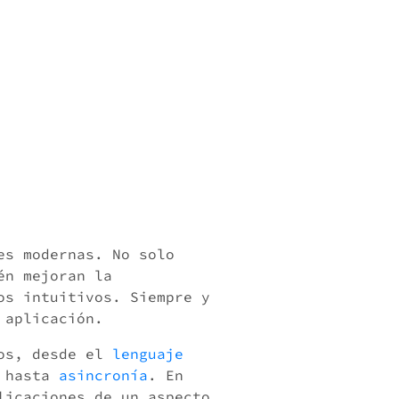
es modernas. No solo
én mejoran la
os intuitivos. Siempre y
 aplicación.
tos, desde el
lenguaje
 hasta
asincronía
. En
licaciones de un aspecto