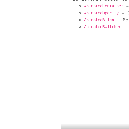
–
AnimatedContainer
– C
AnimatedOpacity
– Mod
AnimatedAlign
– 
AnimatedSwitcher