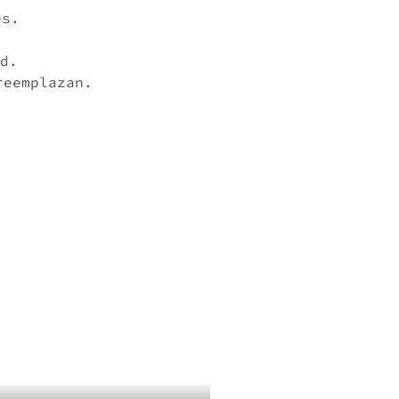
es.
d.
reemplazan.