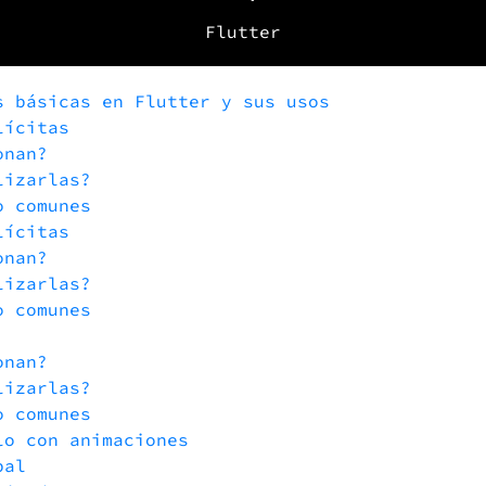
Flutter
s básicas en Flutter y sus usos
lícitas
onan?
lizarlas?
o comunes
lícitas
onan?
lizarlas?
o comunes
onan?
lizarlas?
o comunes
lo con animaciones
pal