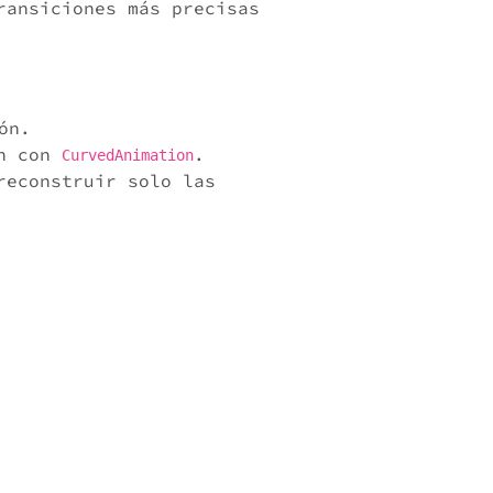
ransiciones más precisas
ón.
ón con
.
CurvedAnimation
reconstruir solo las