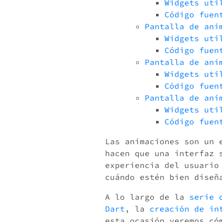
Widgets uti
Código fuen
Pantalla de ani
Widgets uti
Código fuen
Pantalla de ani
Widgets uti
Código fuen
Pantalla de ani
Widgets uti
Código fuen
Las animaciones son un 
hacen que una interfaz 
experiencia del usuario
cuándo estén bien diseñ
A lo largo de la
serie 
Dart
, la
creación de in
esta ocasión veremos có